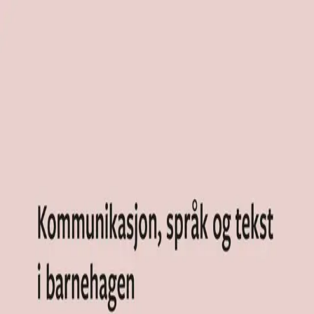
Hopp til hovedinnhold
Laster...
Se handlekurv - 0 vare
Serier
Få gratis bok
Utgivelseskalender
Bokpakker
E-bøker
Forfattere
Serieliv
Bokhandel
Kommunikasjon, språk og
tekst i barnehagen