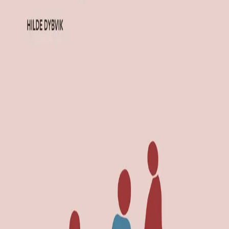
Av
Hilde Dybvik
, 2023, Heftet
Akademisk
399,-
Heftet
Bokmål, 2023
Legg i handlekurv
Sendes fra oss i løpet av 1-3 arbeidsdager
Fri frakt på bestillinger over 349,-
Bestill vurderingseksemplar
Les mer
Denne boka gir en samlet introduksjon til norskfaglige
emner i barnehagelærerutdanningen, som
språkutvikling, flerspråklighet, fortelling, barnekultur,
barnelitteratur, lek og språk, samtaler og barns