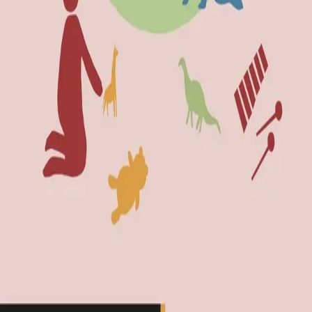
Norske Serier
| Postadresse: Postboks 1900 Sentrum,
0055 Oslo | Besøksadresse: Stortingsgata 28, 0161 Oslo
KONTAKT OSS
Kundeservice
Min side
INFORMASJON
Om Norske Serier
Vil du bli serieforfatter?
Nyhetsbrev
Personvern
Informasjonskapsler
©
Cappelen Damm AS
| Org.nr. NO 948061937 MVA
|
Rettigheter og lover