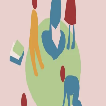
tekstskaping i møter med skrift og medier. Mange
studenter opplever dette mangfoldige fagstoffet som
fragmentert, men ved å sette barnets liv i sentrum, her
og nå, får forfatteren fram sammenhengen mellom de
ulike emnene.
Boka viser at arbeid med språk og tekst er en naturlig og
nødvendig del av det daglige samværet med barn i
barnehagen. Et viktig mål er at
barnehagelærerstudenten skal reflektere over hvordan
man kan anvende faglig kunnskap i møte med barn,
foresatte og kolleger, og i tråd med rammeplanens
fagområde «Kommunikasjon, språk og tekst». Gjennom
hele boka blir leseren utfordret til aktivt å ta stilling til
fagstoffet, og til å bruke egne erfaringer.
Boka er skrevet for barnehagelærerstudenter, men kan
også være interessant for andre som er interessert i
barn, språk, fortelling, barnelitteratur og barnekultur.
Henriette Jæger er medforfatter av kapittel 2.
Bla i boka
Forfattere
Produktinformasjon