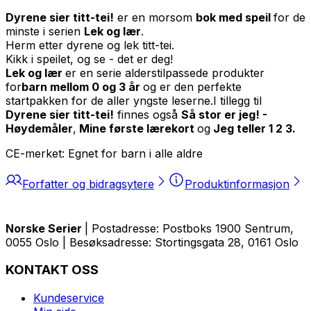
Dyrene sier titt-tei!
er en morsom
bok med speil
for de
minste i serien
Lek og lær
.
Herm etter dyrene og lek titt-tei.
Kikk i speilet, og se - det er deg!
Lek og lær
er en serie alderstilpassede produkter
for
barn mellom 0 og 3 år
og er den perfekte
startpakken for de aller yngste leserne.I tillegg til
Dyrene sier titt-tei!
finnes også
Så stor er jeg! -
Høydemåler
,
Mine første lærekort
og
Jeg teller 1 2 3.
CE-merket: Egnet for barn i alle aldre
Forfatter og bidragsytere
Produktinformasjon
Norske Serier
| Postadresse: Postboks 1900 Sentrum,
0055 Oslo | Besøksadresse: Stortingsgata 28, 0161 Oslo
KONTAKT OSS
Kundeservice