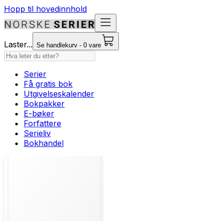
Hopp til hovedinnhold
Laster...
Se handlekurv - 0 vare
Serier
Få gratis bok
Utgivelseskalender
Bokpakker
E-bøker
Forfattere
Serieliv
Bokhandel