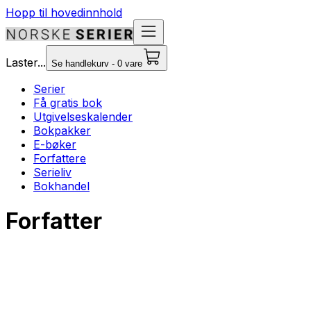
Hopp til hovedinnhold
Laster...
Se handlekurv - 0 vare
Serier
Få gratis bok
Utgivelseskalender
Bokpakker
E-bøker
Forfattere
Serieliv
Bokhandel
Forfatter