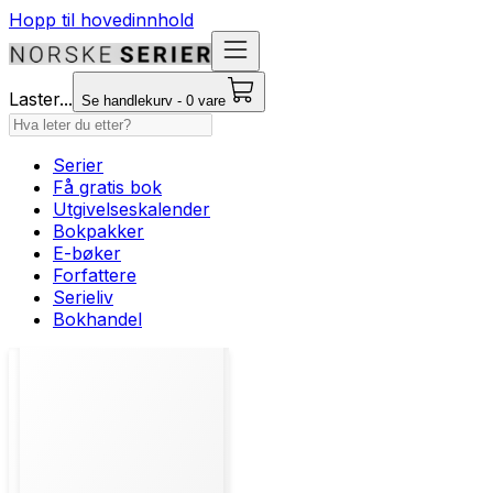
Hopp til hovedinnhold
Laster...
Se handlekurv - 0 vare
Serier
Få gratis bok
Utgivelseskalender
Bokpakker
E-bøker
Forfattere
Serieliv
Bokhandel