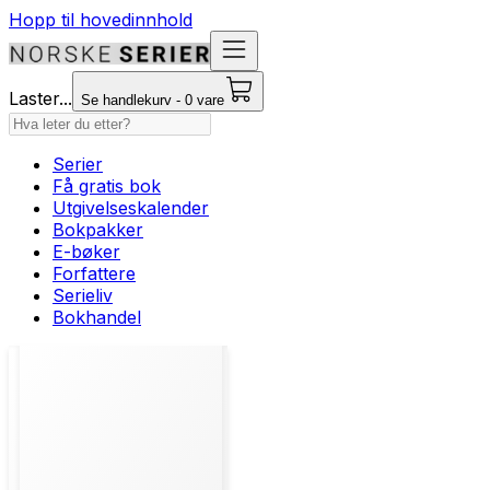
Hopp til hovedinnhold
Laster...
Se handlekurv - 0 vare
Serier
Få gratis bok
Utgivelseskalender
Bokpakker
E-bøker
Forfattere
Serieliv
Bokhandel