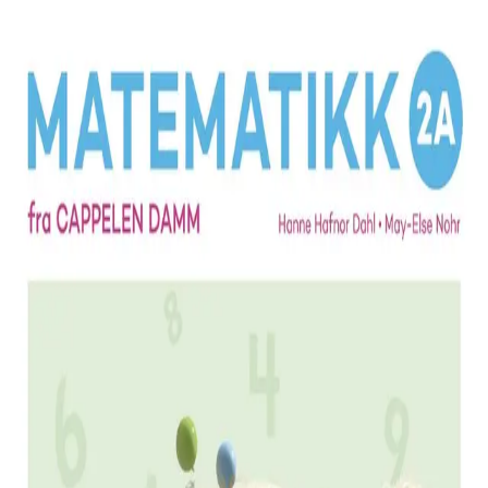
Hopp til hovedinnhold
Laster...
Se handlekurv - 0 vare
Serier
Få gratis bok
Utgivelseskalender
Bokpakker
E-bøker
Forfattere
Serieliv
Bokhandel
En del av
Matematikk 1-4 fra Cappelen Damm
ISBN: 9788202669003