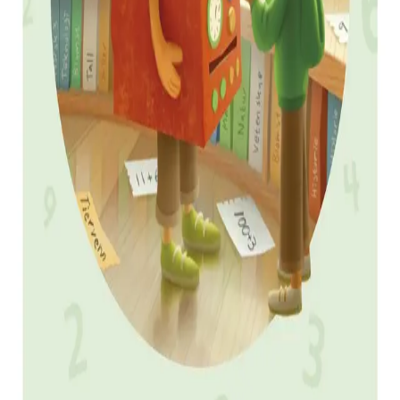
Lærerveiledningen følger grunnboka side for side og
inneholder det læreren trenger til den daglige
planleggingen og gjennomføringen av undervisningen.
Her finner du relevant fagstoff, metodiske tips, forslag til
flere aktiviteter, forslag til utforsking og aktiv
samhandling i klassen, samt tips til hvordan elevene kan
jobbe praktisk og i kladdebok. Lærerveiledningen er
lærerens gode hjelper inn i fagfornyelsen!
Bla i boka
Forfattere
Produktinformasjon
Norske Serier
| Postadresse: Postboks 1900 Sentrum,
0055 Oslo | Besøksadresse: Stortingsgata 28, 0161 Oslo
KONTAKT OSS
Kundeservice
Min side
INFORMASJON