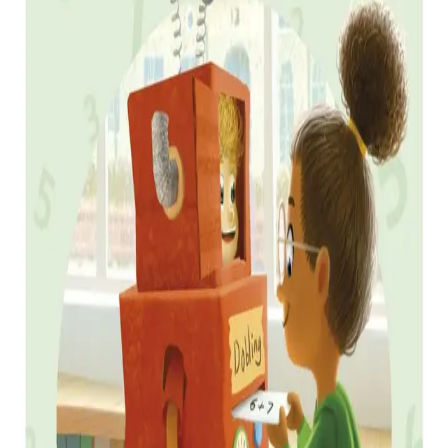
Matematikk 2A fra
Cappelen Damm
Lærerveiledning
Av
Hanne Hafnor Dahl
og
May-Else Nohr
, 2020, Spiral
Lærerens bok
LK20
Grunnskole
2. trinn
Spiral
Bokmål, 2020
Ikke tilgjengelig
Fri frakt på bestillinger over 349,-
Les mer
Denne boka kommer i ny utgave til skoleåret 2026/2027.