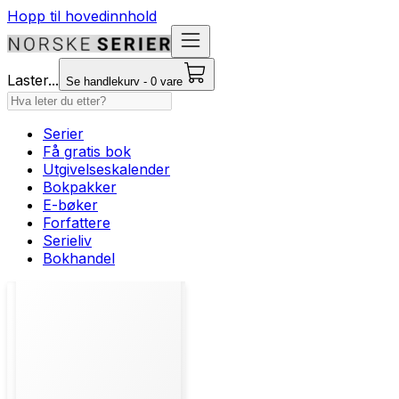
Hopp til hovedinnhold
Laster...
Se handlekurv - 0 vare
Serier
Få gratis bok
Utgivelseskalender
Bokpakker
E-bøker
Forfattere
Serieliv
Bokhandel