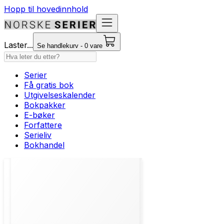
Hopp til hovedinnhold
Laster...
Se handlekurv - 0 vare
Serier
Få gratis bok
Utgivelseskalender
Bokpakker
E-bøker
Forfattere
Serieliv
Bokhandel