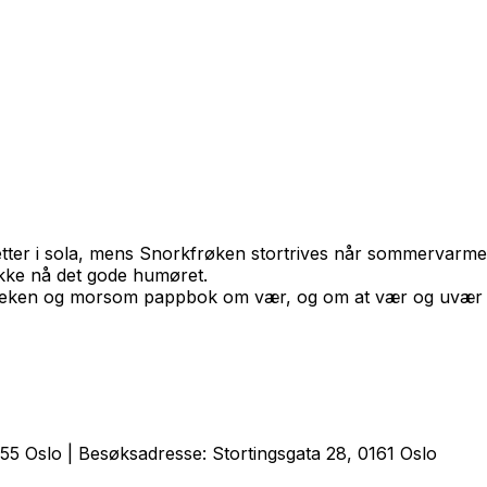
vetter i sola, mens Snorkfrøken stortrives når sommervar
v ikke nå det gode humøret.
leken og morsom pappbok om vær, og om at vær og uvær og
5 Oslo | Besøksadresse: Stortingsgata 28, 0161 Oslo