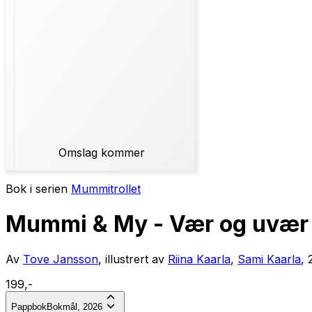
Omslag kommer
Bok i serien
Mummitrollet
Mummi & My - Vær og uvær
Av
Tove Jansson
, illustrert av
Riina Kaarla
,
Sami Kaarla
,
199,-
Pappbok
Bokmål, 2026