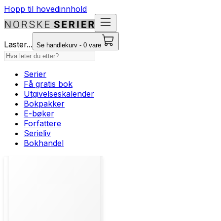
Hopp til hovedinnhold
Laster...
Se handlekurv - 0 vare
Serier
Få gratis bok
Utgivelseskalender
Bokpakker
E-bøker
Forfattere
Serieliv
Bokhandel