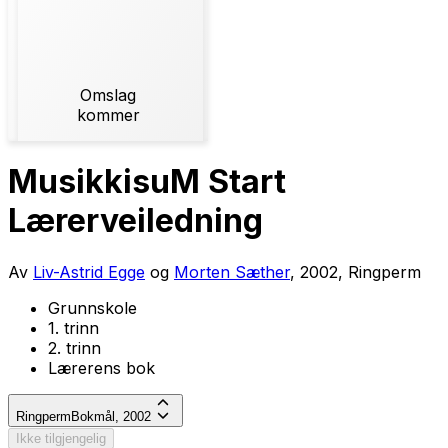
Omslag
kommer
MusikkisuM Start
Lærerveiledning
Av
Liv-Astrid Egge
og
Morten Sæther
, 2002, Ringperm
Grunnskole
1. trinn
2. trinn
Lærerens bok
Ringperm
Bokmål, 2002
Ikke tilgjengelig