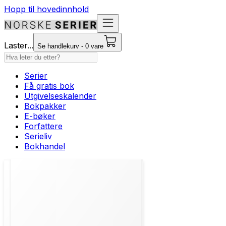
Hopp til hovedinnhold
Laster...
Se handlekurv - 0 vare
Serier
Få gratis bok
Utgivelseskalender
Bokpakker
E-bøker
Forfattere
Serieliv
Bokhandel