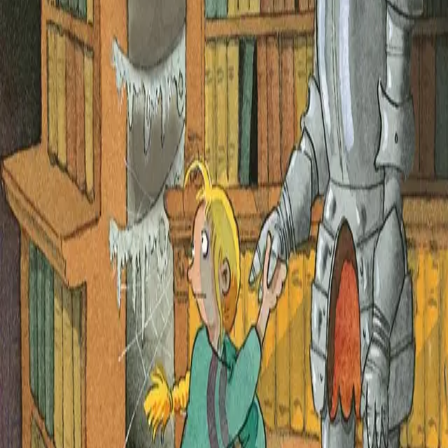
Nelly Rapp - De hvite
fruene på Lovlunda slott
Av
Martin Widmark
, 2017, Lydbok
149,-
Lydbok
Bokmål, 2017
Legg i handlekurv
Umiddelbar tilgang etter kjøp
Ved kjøp av digitale produkter gjelder ikke angrerett.
Lydbøkene og e-bøkene lagres på Min side under
Digitale produkter, hvor man enkelt kan laste dem ned.
Les mer
Nelly og London er på spøkelsesjakt på Lovlunda slott.
Grev Sviinstrupe, som eier slottet, har fortalt at Den
Hvite Fruen svever omkring i rommene på slottet om