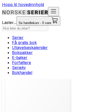
Hopp til hovedinnhold
Laster...
Se handlekurv - 0 vare
Serier
Få gratis bok
Utgivelseskalender
Bokpakker
E-bøker
Forfattere
Serieliv
Bokhandel