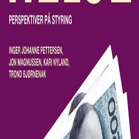
Av
Inger Johanne Pettersen
,
Kari Nyland
,
Jon
Magnussen
og
Trond Bjørnenak
, 2008, Heftet
Akademisk
799,-
Heftet
Bokmål, 2008
Legg i handlekurv
Sendes fra oss i løpet av 1-3 arbeidsdager
Fri frakt på bestillinger over 349,-
Bestill vurderingseksemplar
Les mer
Økonomi og helse
er en brennaktuell bok som tar for
seg de fleste sider av fagfeltet helseøkonomi. Den nye
utgaven er nyskrevet for å reflektere de store