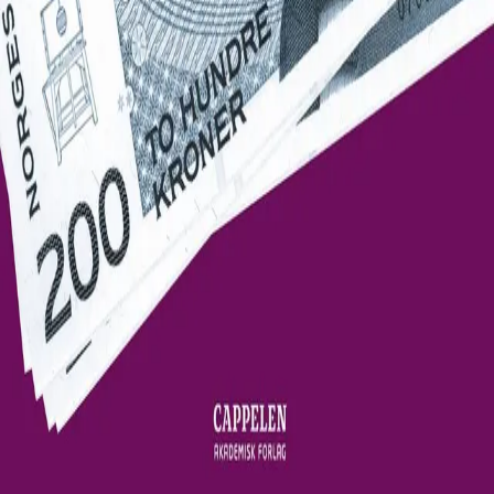
Norske Serier
| Postadresse: Postboks 1900 Sentrum,
0055 Oslo | Besøksadresse: Stortingsgata 28, 0161 Oslo
KONTAKT OSS
Kundeservice
Min side
INFORMASJON
Om Norske Serier
Vil du bli serieforfatter?
Nyhetsbrev
Personvern
Informasjonskapsler
©
Cappelen Damm AS
| Org.nr. NO 948061937 MVA
|
Rettigheter og lover