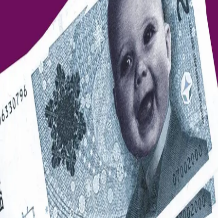
omveltningene som helsesektoren i Norge har vært
igjennom de senere år. Boken er en viktig og nyttig
følgesvenn for alle som arbeider i helsesektoren, er
opptatt av helsesektoren, eller som utdanner seg til en
karriere i helsevesenet.
"Denne boken gir en bred gjennomgang av
sentrale problemstillinger knyttet til
helseøkonomi, godt ivaretatt av fire forfattere
med bred økonomisk bakgrunn. [...] Sett i lys
av den pågående debatt om alternative
organiseringer og finansieringer av
tannhelsetjenesten gir boken en lettfattelig og
god forståelse som danner et godt teoretisk
grunnlag med stor nytteverdi."
–
Øyvind Asmyhr, Den norske
tannlegeforenings tidende 13/2009
Forfattere
Produktinformasjon