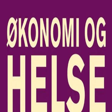
Hopp til hovedinnhold
Laster...
Se handlekurv - 0 vare
Serier
Få gratis bok
Utgivelseskalender
Bokpakker
E-bøker
Forfattere
Serieliv
Bokhandel
Økonomi og helse
Perspektiver på styring