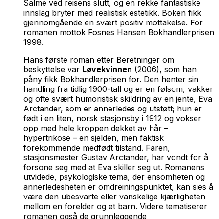
Salme ved reisens slutt
, og en rekke fantastiske
innslag bryter med realistisk estetikk. Boken fikk
gjennomgående en svært positiv mottakelse. For
romanen mottok Fosnes Hansen Bokhandlerprisen
1998.
Hans første roman etter
Beretninger om
beskyttelse
var
Løvekvinnen
(2006), som han
påny fikk Bokhandlerprisen for. Den henter sin
handling fra tidlig 1900-tall og er en følsom, vakker
og ofte svært humoristisk skildring av en jente, Eva
Arctander, som er annerledes og utstøtt; hun er
født i en liten, norsk stasjonsby i 1912 og vokser
opp med hele kroppen dekket av hår –
hypertrikose – en sjelden, men faktisk
forekommende medfødt tilstand. Faren,
stasjonsmester Gustav Arctander, har vondt for å
forsone seg med at Eva skiller seg ut. Romanens
utvidede, psykologiske tema, der ensomheten og
annerledesheten er omdreiningspunktet, kan sies å
være den ubesvarte eller vanskelige kjærligheten
mellom en forelder og et barn. Videre tematiserer
romanen også de grunnleggende