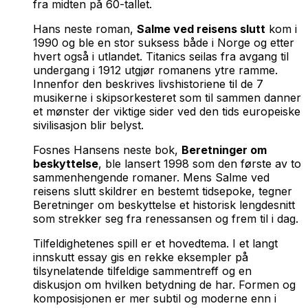
fra midten på 60-tallet.
Hans neste roman,
Salme ved reisens slutt
kom i
1990 og ble en stor suksess både i Norge og etter
hvert også i utlandet. Titanics seilas fra avgang til
undergang i 1912 utgjør romanens ytre ramme.
Innenfor den beskrives livshistoriene til de 7
musikerne i skipsorkesteret som til sammen danner
et mønster der viktige sider ved den tids europeiske
sivilisasjon blir belyst.
Fosnes Hansens neste bok,
Beretninger om
beskyttelse
,
ble lansert 1998 som den første av to
sammenhengende romaner. Mens
Salme ved
reisens slutt
skildrer en bestemt tidsepoke, tegner
Beretninger om beskyttelse
et historisk lengdesnitt
som strekker seg fra renessansen og frem til i dag.
Tilfeldighetenes spill er et hovedtema. I et langt
innskutt essay gis en rekke eksempler på
tilsynelatende tilfeldige sammentreff og en
diskusjon om hvilken betydning de har. Formen og
komposisjonen er mer subtil og moderne enn i