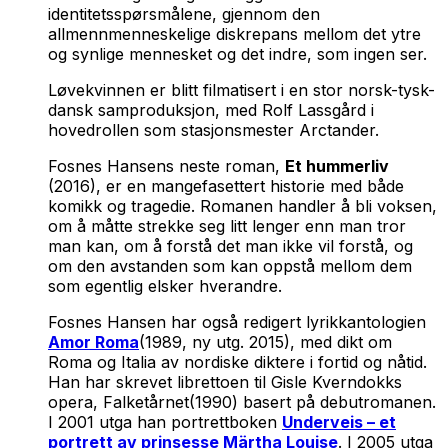
identitetsspørsmålene, gjennom den
allmennmenneskelige diskrepans mellom det ytre
og synlige mennesket og det indre, som ingen ser.
Løvekvinnen
er blitt filmatisert i en stor norsk-tysk-
dansk samproduksjon, med Rolf Lassgård i
hovedrollen som stasjonsmester Arctander.
Fosnes Hansens neste roman,
Et hummerliv
(2016), er en mangefasettert historie med både
komikk og tragedie. Romanen handler å bli voksen,
om å måtte strekke seg litt lenger enn man tror
man kan, om å forstå det man ikke vil forstå, og
om den avstanden som kan oppstå mellom dem
som egentlig elsker hverandre.
Fosnes Hansen har også redigert lyrikkantologien
Amor Roma
(1989, ny utg. 2015), med dikt om
Roma og Italia av nordiske diktere i fortid og nåtid.
Han har skrevet librettoen til Gisle Kverndokks
opera,
Falketårnet
(1990) basert på debutromanen.
I 2001 utga han portrettboken
Underveis – et
portrett av prinsesse Märtha Louise
.
I 2005 utga