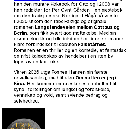
han den muntre
Kokebok for Otto
og i 2008 var
han redaktør for Per Gynt-Gården – en gjestebok
,
om den tradisjonsrike Nordgard Hågå på Vinstra.
I 2020 utkom den fabel-aktige og originale
romanen
Langs landeveien mellom Cottbus og
Berlin,
som fikk svært god mottakelse. Med sin
drømmelogikk og billedrikdom har denne romanen
klare forbindelser til debuten
Falketårnet
.
Romanen er en thriller og en komedie, et fantastisk
og nifst kaleidoskap av hendelser i en liten by i
løpet av en kort uke.
Våren 2026 utga Fosnes Hansen sin første
novellesamling, med tittelen
Om natten er jeg i
Kina.
Her kommer menneskenes dobbelthet til
syne i fortellinger om lengsel og forelskelse,
vennskap og vold, samt sviende bedrag og
selvbedrag.