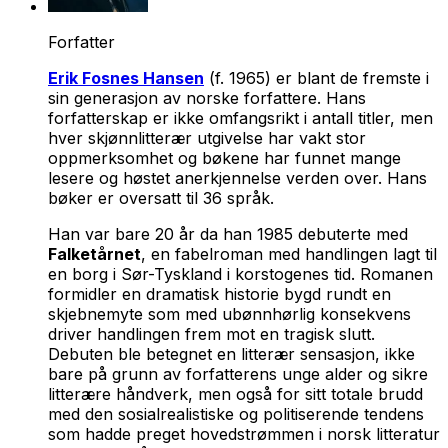
Forfatter
Erik Fosnes Hansen
(f. 1965) er blant de fremste i
sin generasjon av norske forfattere. Hans
forfatterskap er ikke omfangsrikt i antall titler, men
hver skjønnlitterær utgivelse har vakt stor
oppmerksomhet og bøkene har funnet mange
lesere og høstet anerkjennelse verden over. Hans
bøker er oversatt til 36 språk.
Han var bare 20 år da han 1985 debuterte med
Falketårnet
, en fabelroman med handlingen lagt til
en borg i Sør-Tyskland i korstogenes tid. Romanen
formidler en dramatisk historie bygd rundt en
skjebnemyte som med ubønnhørlig konsekvens
driver handlingen frem mot en tragisk slutt.
Debuten ble betegnet en litterær sensasjon, ikke
bare på grunn av forfatterens unge alder og sikre
litterære håndverk, men også for sitt totale brudd
med den sosialrealistiske og politiserende tendens
som hadde preget hovedstrømmen i norsk litteratur