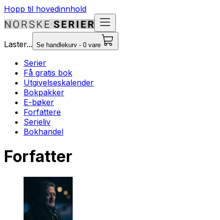
Hopp til hovedinnhold
Laster...
Se handlekurv - 0 vare
Serier
Få gratis bok
Utgivelseskalender
Bokpakker
E-bøker
Forfattere
Serieliv
Bokhandel
Forfatter