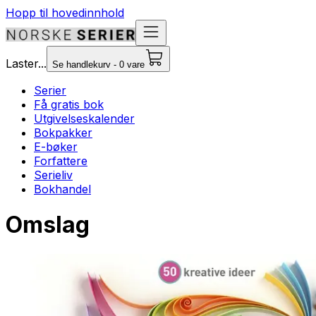
Hopp til hovedinnhold
Laster...
Se handlekurv - 0 vare
Serier
Få gratis bok
Utgivelseskalender
Bokpakker
E-bøker
Forfattere
Serieliv
Bokhandel
Omslag