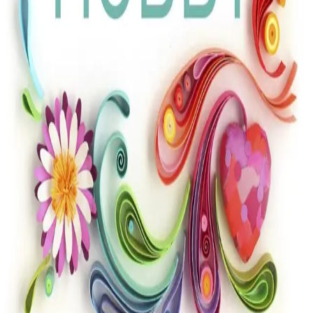
teknikker som origami, papirklipp og quilling. Prosjektene
har en moderne vri og når du først har testet ut en
teknikk, kan du selv variere den i det uendelige.
Produktinformasjon
Norske Serier
| Postadresse: Postboks 1900 Sentrum,
0055 Oslo | Besøksadresse: Stortingsgata 28, 0161 Oslo
KONTAKT OSS
Kundeservice
Min side
INFORMASJON
Om Norske Serier
Vil du bli serieforfatter?
Nyhetsbrev
Personvern
Informasjonskapsler