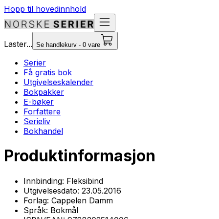
Hopp til hovedinnhold
Laster...
Se handlekurv - 0 vare
Serier
Få gratis bok
Utgivelseskalender
Bokpakker
E-bøker
Forfattere
Serieliv
Bokhandel
Produktinformasjon
Innbinding:
Fleksibind
Utgivelsesdato:
23.05.2016
Forlag:
Cappelen Damm
Språk:
Bokmål