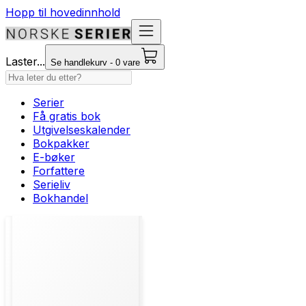
Hopp til hovedinnhold
Laster...
Se handlekurv - 0 vare
Serier
Få gratis bok
Utgivelseskalender
Bokpakker
E-bøker
Forfattere
Serieliv
Bokhandel