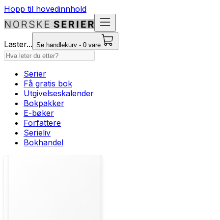
Hopp til hovedinnhold
Laster...
Se handlekurv - 0 vare
Serier
Få gratis bok
Utgivelseskalender
Bokpakker
E-bøker
Forfattere
Serieliv
Bokhandel