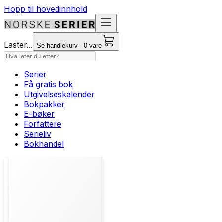
Hopp til hovedinnhold
Laster...
Se handlekurv - 0 vare
Serier
Få gratis bok
Utgivelseskalender
Bokpakker
E-bøker
Forfattere
Serieliv
Bokhandel