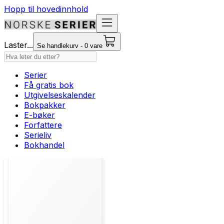
Hopp til hovedinnhold
Laster...
Se handlekurv - 0 vare
Serier
Få gratis bok
Utgivelseskalender
Bokpakker
E-bøker
Forfattere
Serieliv
Bokhandel