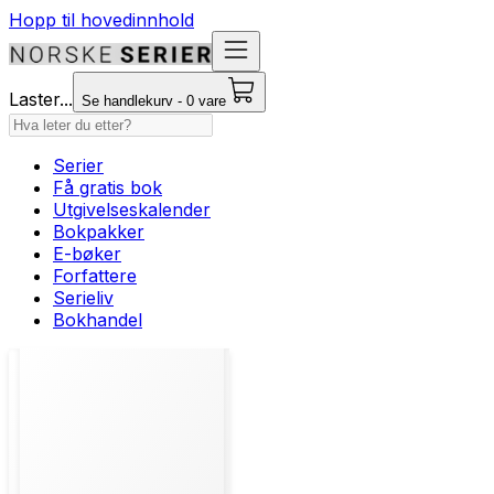
Hopp til hovedinnhold
Laster...
Se handlekurv - 0 vare
Serier
Få gratis bok
Utgivelseskalender
Bokpakker
E-bøker
Forfattere
Serieliv
Bokhandel