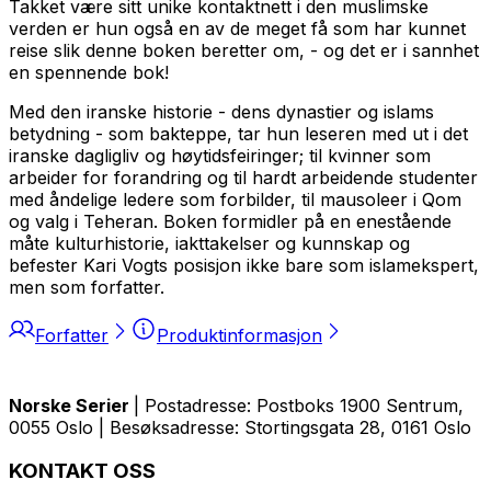
Takket være sitt unike kontaktnett i den muslimske
verden er hun også en av de meget få som har kunnet
reise slik denne boken beretter om, - og det er i sannhet
en spennende bok!
Med den iranske historie - dens dynastier og islams
betydning - som bakteppe, tar hun leseren med ut i det
iranske dagligliv og høytidsfeiringer; til kvinner som
arbeider for forandring og til hardt arbeidende studenter
med åndelige ledere som forbilder, til mausoleer i Qom
og valg i Teheran. Boken formidler på en enestående
måte kulturhistorie, iakttakelser og kunnskap og
befester Kari Vogts posisjon ikke bare som islamekspert,
men som forfatter.
Forfatter
Produktinformasjon
Norske Serier
| Postadresse: Postboks 1900 Sentrum,
0055 Oslo | Besøksadresse: Stortingsgata 28, 0161 Oslo
KONTAKT OSS