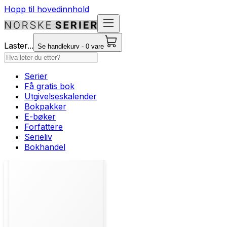
Hopp til hovedinnhold
Laster...
Se handlekurv - 0 vare
Serier
Få gratis bok
Utgivelseskalender
Bokpakker
E-bøker
Forfattere
Serieliv
Bokhandel