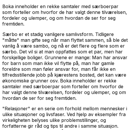
Boka inneholder en rekke samtaler med særboerpar
som forteller om hvorfor de har valgt denne tilværelsen,
fordeler og ulemper, og om hvordan de ser for seg
fremtiden.
Særbo er et stadig vanligere samlivsform. Tidligere
"måtte" man gifte seg når man flyttet sammen, så ble det
vanlig å være sambo, og nå er det flere og flere som er
særbo. Det vil si at man oppfattes som et par, men har
forskjellige boliger. Grunnene er mange: Man har ansvar
for barn som man ikke vil flytte på, man har gamle
foreldre som man føler ansvar for, man får ikke en
tilfredsstillende jobb på kjærestens bosted, det kan være
økonomiske grunner osv. Boka inneholder er rekke
samtaler med særboerpar som forteller om hvorfor de
har valgt denne tilværelsen, fordeler og ulemper, og om
hvordan de ser for seg fremtiden.
"Relasjoner" er en serie om forhold mellom mennesker i
ulike situasjoner og livsfaser. Ved hjelp av eksempler fra
virkeligheten belyses ulike problemstillinger, og
forfatterne gir råd og tips til andre i samme situasjon.