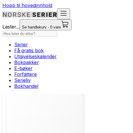
Hopp til hovedinnhold
Laster...
Se handlekurv - 0 vare
Serier
Få gratis bok
Utgivelseskalender
Bokpakker
E-bøker
Forfattere
Serieliv
Bokhandel