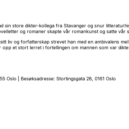
tad sin store dikter-kollega fra Stavanger og snur litteratu
elletter og romaner skapte vår romankunst og satte vår s
sitt liv og forfatterskap strevet han med en ambivalens mel
r opp et stort lerret i fortellingen om mannen som var dik
5 Oslo | Besøksadresse: Stortingsgata 28, 0161 Oslo