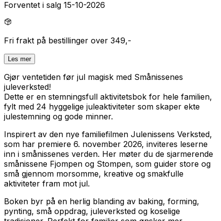
Forventet i salg 15-10-2026
Fri frakt på bestillinger over 349,-
Les mer
Gjør ventetiden før jul magisk med Smånissenes
juleverksted!
Dette er en stemningsfull aktivitetsbok for hele familien,
fylt med 24 hyggelige juleaktiviteter som skaper ekte
julestemning og gode minner.
Inspirert av den nye familiefilmen Julenissens Verksted,
som har premiere 6. november 2026, inviteres leserne
inn i smånissenes verden. Her møter du de sjarmerende
smånissene Fjompen og Stompen, som guider store og
små gjennom morsomme, kreative og smakfulle
aktiviteter fram mot jul.
Boken byr på en herlig blanding av baking, forming,
pynting, små oppdrag, juleverksted og koselige
tradisjoner. Perfekt for familier som ønsker mer