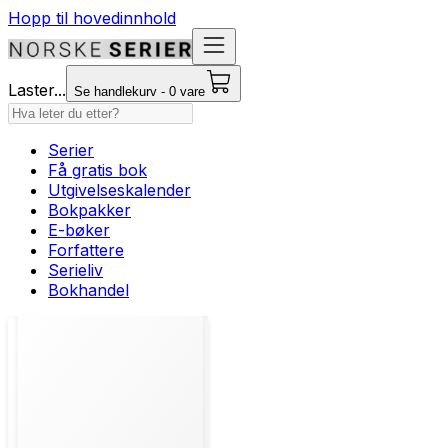
Hopp til hovedinnhold
Laster...
Se handlekurv - 0 vare
Serier
Få gratis bok
Utgivelseskalender
Bokpakker
E-bøker
Forfattere
Serieliv
Bokhandel