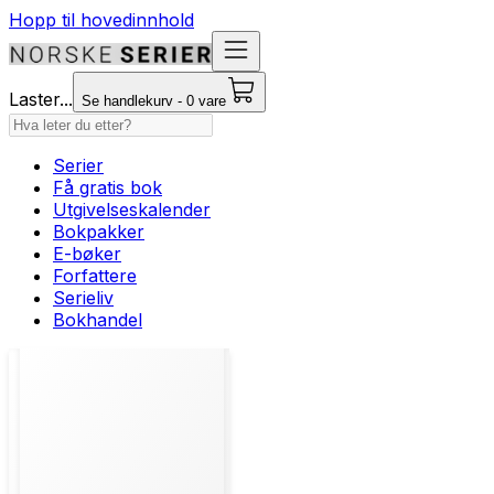
Hopp til hovedinnhold
Laster...
Se handlekurv - 0 vare
Serier
Få gratis bok
Utgivelseskalender
Bokpakker
E-bøker
Forfattere
Serieliv
Bokhandel