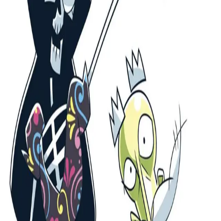
Fri frakt på bestillinger over 349,-
Les mer
Spansk 8–10 fra Cappelen Damm Lærerveiledning
er
en del av læreverket Spansk 8–10 fra Cappelen Damm.
Lærerveiledningen gir forslag til aktiviteter, oppgaver og
funfacts som du kan krydre undervisningen med.
Her finner du forslag og tips til undervisningen,
oppstartsaktiviteter til hvert kapittel, vurderingsforslag
etter hvert kapittel, fasit til oppgaver, informasjon knyttet
til grunnbøkenes illustrasjoner og fotografier, relevante
kompetansemål og henvisninger til relevant innhold i
Spansk 8–10 Digital lærerressurs.
Bla i boka
Forfattere
Produktinformasjon
Norske Serier
| Postadresse: Postboks 1900 Sentrum,