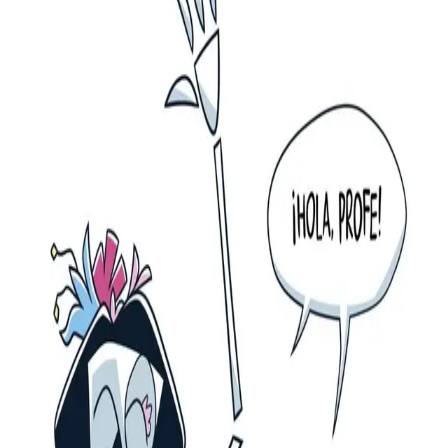
Spansk 8-10 fra Cappelen
Damm Lærerveiledning
Av
Manuel Bernardo Abrodos
,
Silje Andrea Hauglund
og
Mari Korsan Kjemphol
, 2025, Spiral
Grunnskole
8. trinn
9. trinn
10. trinn
Lærerens bok
LK20
839,-
Spiral
Bokmål, 2025
Legg i handlekurv
Sendes fra oss i løpet av 1-3 arbeidsdager