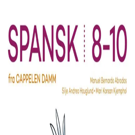
Hopp til hovedinnhold
Laster...
Se handlekurv - 0 vare
Serier
Få gratis bok
Utgivelseskalender
Bokpakker
E-bøker
Forfattere
Serieliv
Bokhandel
En del av
Spansk 8-10 fra Cappelen Damm
ISBN: 9788202809577