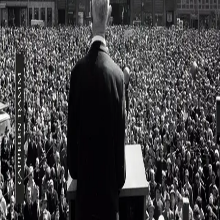
Norske Serier
| Postadresse: Postboks 1900 Sentrum,
0055 Oslo | Besøksadresse: Stortingsgata 28, 0161 Oslo
KONTAKT OSS
Kundeservice
Min side
INFORMASJON
Om Norske Serier
Vil du bli serieforfatter?
Nyhetsbrev
Personvern
Informasjonskapsler
©
Cappelen Damm AS
| Org.nr. NO 948061937 MVA
|
Rettigheter og lover