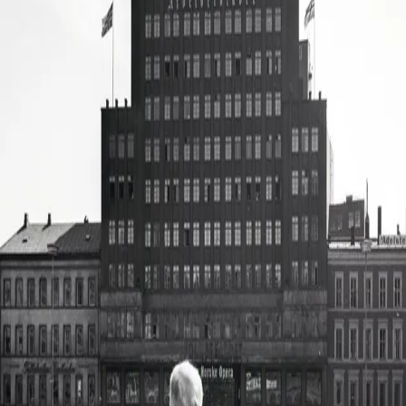
Stoltenbergs taler i anledning 22. juli.
I alt presenteres 37 talere, og talene belyser og
kommenterer hverandre innbyrdes på spennende vis.
Del 2, Verktøykassen, skisserer et trettitalls håndgrep og
tips for å skrive gode taler, især offisielle taler, men også
taler til andre anledninger.
*Store norske og internasjonale taler, presentert i sin
historiske sammenheng
*Innblikk i hvordan talene fikk sin utforming
*Taler som har markert milepæler i nyere
verdenshistorie.
*Verktøykasse med nyttige virkemidler og tips for å bli
en god taler
Forfatter
Produktinformasjon