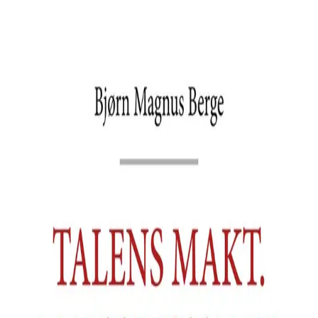
Hopp til hovedinnhold
Laster...
Se handlekurv - 0 vare
Serier
Få gratis bok
Utgivelseskalender
Bokpakker
E-bøker
Forfattere
Serieliv
Bokhandel
Talens makt, maktens taler
Av
Bjørn Magnus Berge
, 2013, Ebok