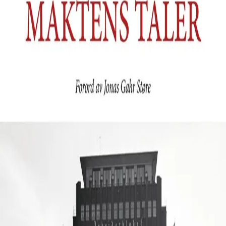
249,-
Ebok
Bokmål, 2013
Legg i handlekurv
Sendes umiddelbart
Ved kjøp av digitale produkter gjelder ikke angrerett.
Lydbøkene og e-bøkene lagres på Min side under
Digitale produkter, hvor man enkelt kan laste dem ned.
Les mer
Å holde en god tale er en kunst. Å lytte til gode taler er
en opplevelse. Å utarbeide gode taler er i første rekke et
håndverk. Boken gir smakebiter av viktige taler fra vår
nokså nære fortid og samtid, norske og internasjonale:
bl.a. Hitler og Stalin, Churchill og de Gaulle, Gandhi,
Kennedy, Luther King, Vaclav Havel, Kofi Annan,
Thatcher, Blair og Obama. Fra hjemlige trakter bl.a.
Wergeland, Bjørnson, Nansen, Kong Haakon,
Gerhardsen, Willoch, Syse, Kongens, Kronprinsens og