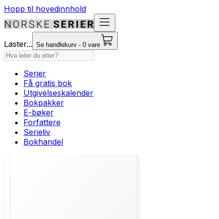
Hopp til hovedinnhold
Laster...
Se handlekurv - 0 vare
Serier
Få gratis bok
Utgivelseskalender
Bokpakker
E-bøker
Forfattere
Serieliv
Bokhandel