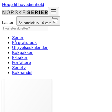
Hopp til hovedinnhold
Laster...
Se handlekurv - 0 vare
Serier
Få gratis bok
Utgivelseskalender
Bokpakker
E-bøker
Forfattere
Serieliv
Bokhandel