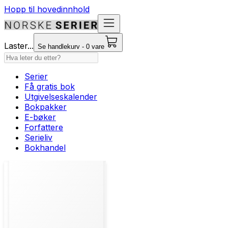
Hopp til hovedinnhold
Laster...
Se handlekurv - 0 vare
Serier
Få gratis bok
Utgivelseskalender
Bokpakker
E-bøker
Forfattere
Serieliv
Bokhandel