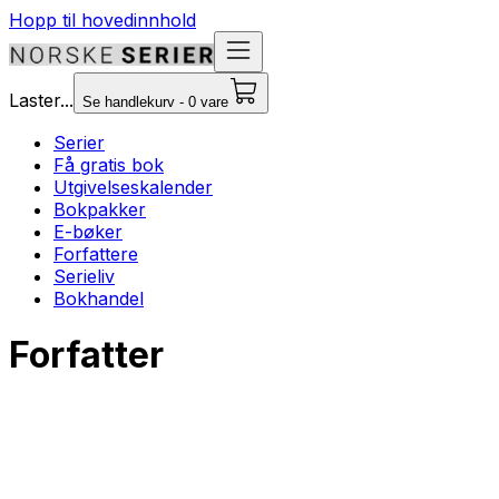
Hopp til hovedinnhold
Laster...
Se handlekurv - 0 vare
Serier
Få gratis bok
Utgivelseskalender
Bokpakker
E-bøker
Forfattere
Serieliv
Bokhandel
Forfatter