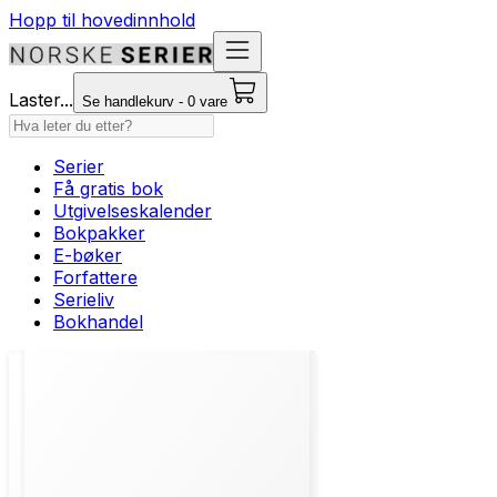
Hopp til hovedinnhold
Laster...
Se handlekurv - 0 vare
Serier
Få gratis bok
Utgivelseskalender
Bokpakker
E-bøker
Forfattere
Serieliv
Bokhandel