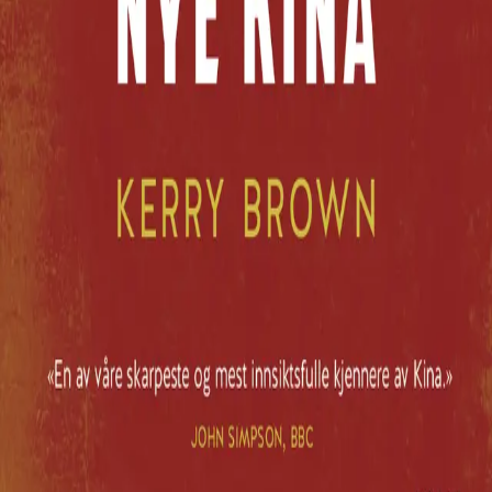
Bla i boka
Forfatter
Produktinformasjon
Norske Serier
| Postadresse: Postboks 1900 Sentrum,
0055 Oslo | Besøksadresse: Stortingsgata 28, 0161 Oslo
KONTAKT OSS
Kundeservice
Min side
INFORMASJON
Om Norske Serier
Vil du bli serieforfatter?
Nyhetsbrev
Personvern
Informasjonskapsler
©
Cappelen Damm AS
| Org.nr. NO 948061937 MVA
|
Rettigheter og lover