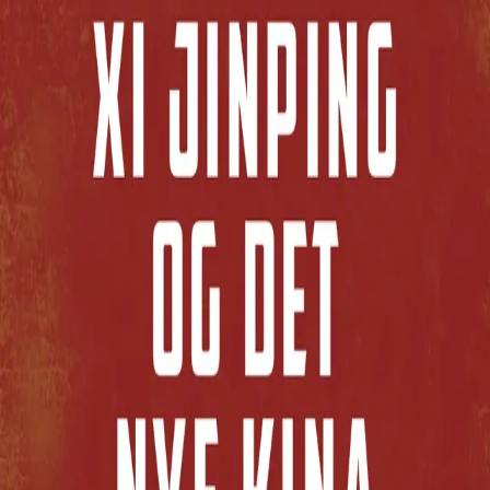
Brown leseren gjennom Xis tankegods og langsiktige
planer. Forfatteren byr også på et skarpsindig innblikk i
Xis bakgrunn og verdisett, hans syn på
kommunistpartiets rolle og hvor langt han er villig til å gå
for å forsvare den. Boken utgis på et tidspunkt da Kina
nettopp har vært gjennom en stor konstitusjonell
endring som gir Xi Jinping anledning til å forbli landets
ubestridte leder på ubestemt tid.
Dette er en bok for alle som vil vite mer om mannen og
landet som i praksis vil sette den globale dagsorden i
mange år fremover.
«Dette er faglig formidling for et bredt
publikum, utført på en meget god måte.»
–
Tarjei Leer-Salvesen, Fædrelandsvennen
Se alle anmeldelser (3)