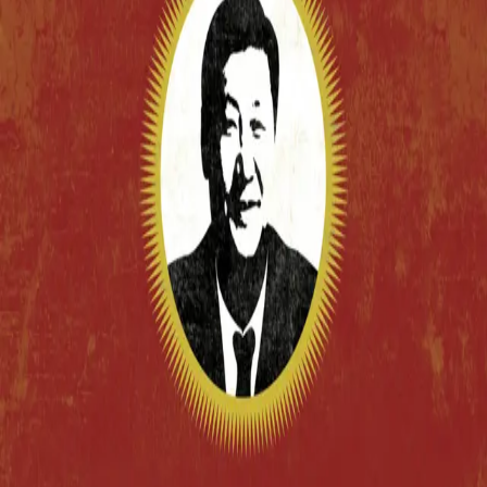
Av
Kerry Brown
, 2018, Innbundet
349,-
Innbundet
Bokmål, 2018
Legg i handlekurv
Sendes fra oss i løpet av 1-3 arbeidsdager
Fri frakt på bestillinger over 349,-
Les mer
Kunnskapsrikt om supermakten som utfordrer verden
Kina er nå den mektigste nasjonen på kloden. Landets
leder Xi Jinping er blitt kalt mange ting – folkets far,
diktator, innovatør, geni, teknokrat – men hvem er han
egentlig? Hva er hans syn på verden og på Kinas plass i
den? I denne boken veileder Kina-eksperten Kerry