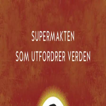
Hopp til hovedinnhold
Laster...
Se handlekurv - 0 vare
Serier
Få gratis bok
Utgivelseskalender
Bokpakker
E-bøker
Forfattere
Serieliv
Bokhandel
Xi Jinping og det nye Kina
Supermakten som utfordrer verden