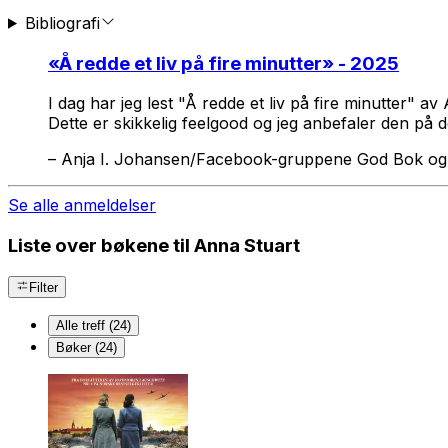
Bibliografi
«
Å redde et liv på fire minutter
» - 2025
I dag har jeg lest "Å redde et liv på fire minutter" av
Dette er skikkelig feelgood og jeg anbefaler den på d
–
Anja I. Johansen/Facebook-gruppene God Bok og
Se alle anmeldelser
Liste over bøkene til Anna Stuart
Filter
Alle treff (24)
Bøker (24)