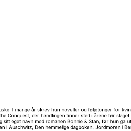
huske. I mange år skrev hun noveller og føljetonger for k
the Conquest
, der handlingen finner sted i årene før slaget
en og sitt eget navn med romanen
Bonnie & Stan
, før hun ga u
n i Auschwitz,
Den hemmelige dagboken,
Jordmoren i Ber