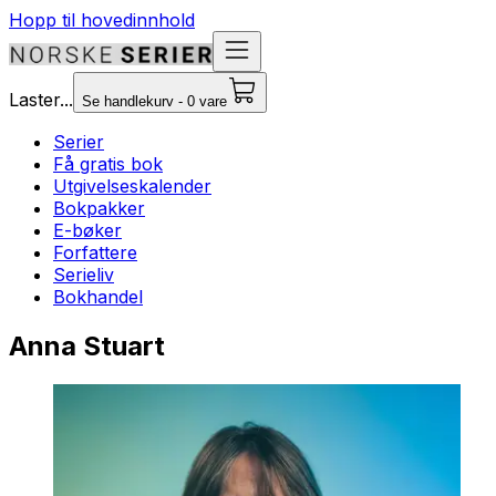
Hopp til hovedinnhold
Laster...
Se handlekurv - 0 vare
Serier
Få gratis bok
Utgivelseskalender
Bokpakker
E-bøker
Forfattere
Serieliv
Bokhandel
Anna Stuart