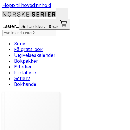
Hopp til hovedinnhold
Laster...
Se handlekurv - 0 vare
Serier
Få gratis bok
Utgivelseskalender
Bokpakker
E-bøker
Forfattere
Serieliv
Bokhandel