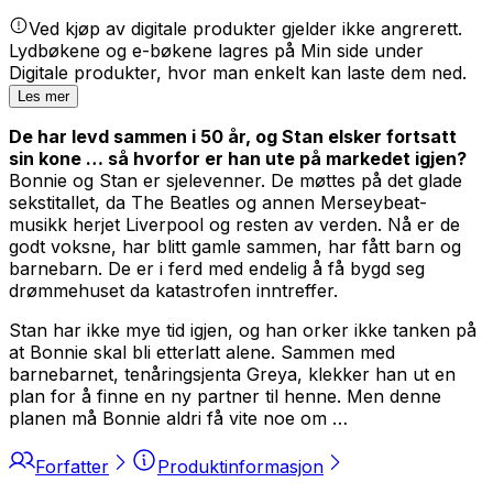
Ved kjøp av digitale produkter gjelder ikke angrerett.
Lydbøkene og e-bøkene lagres på Min side under
Digitale produkter, hvor man enkelt kan laste dem ned.
Les mer
De har levd sammen i 50 år, og Stan elsker fortsatt
sin kone … så hvorfor er han ute på markedet igjen?
Bonnie og Stan er sjelevenner. De møttes på det glade
sekstitallet, da The Beatles og annen Merseybeat-
musikk herjet Liverpool og resten av verden. Nå er de
godt voksne, har blitt gamle sammen, har fått barn og
barnebarn. De er i ferd med endelig å få bygd seg
drømmehuset da katastrofen inntreffer.
Stan har ikke mye tid igjen, og han orker ikke tanken på
at Bonnie skal bli etterlatt alene. Sammen med
barnebarnet, tenåringsjenta Greya, klekker han ut en
plan for å finne en ny partner til henne. Men denne
planen må Bonnie aldri få vite noe om …
Forfatter
Produktinformasjon