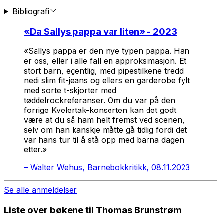
Bibliografi
«
Da Sallys pappa var liten
» - 2023
«Sallys pappa er den nye typen pappa. Han
er oss, eller i alle fall en approksimasjon. Et
stort barn, egentlig, med pipestilkene tredd
nedi slim fit-jeans og ellers en garderobe fylt
med sorte t-skjorter med
tøddelrockreferanser. Om du var på den
forrige Kvelertak-konserten kan det godt
være at du så ham helt fremst ved scenen,
selv om han kanskje måtte gå tidlig fordi det
var hans tur til å stå opp med barna dagen
etter.»
–
Walter Wehus, Barnebokkritikk, 08.11.2023
Se alle anmeldelser
Liste over bøkene til Thomas Brunstrøm