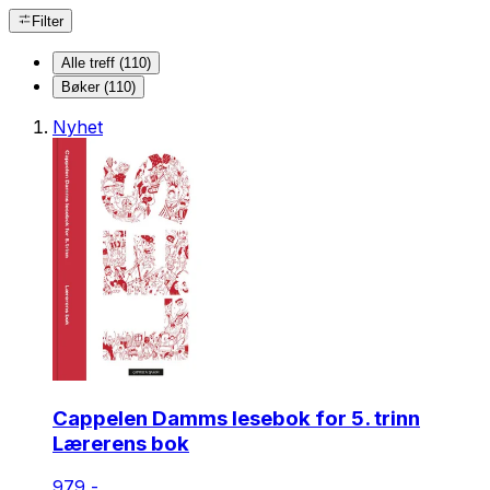
Filter
Alle treff (110)
Bøker (110)
Nyhet
Cappelen Damms lesebok for 5. trinn
Lærerens bok
979,-