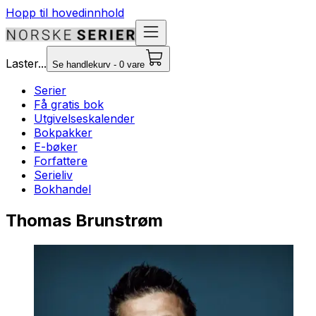
Hopp til hovedinnhold
Laster...
Se handlekurv - 0 vare
Serier
Få gratis bok
Utgivelseskalender
Bokpakker
E-bøker
Forfattere
Serieliv
Bokhandel
Thomas Brunstrøm