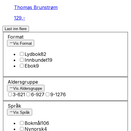
Thomas Brunstrøm
129,-
Last inn flere
Format
Vis Format
Lydbok
82
Innbundet
19
Ebok
9
Aldersgruppe
Vis Aldersgruppe
3-6
21
6-9
27
9-12
76
Språk
Vis Språk
Bokmål
106
Nynorsk
4