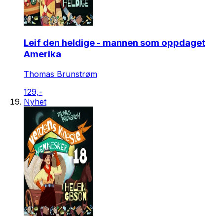
Leif den heldige - mannen som oppdaget
Amerika
Thomas Brunstrøm
129,-
Nyhet