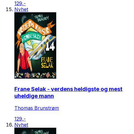
129,-
Nyhet
Frane Selak - verdens heldigste og mest
uheldige mann
Thomas Brunstrøm
129,-
Nyhet