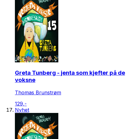
Greta Tunberg - jenta som kjefter på de
voksne
Thomas Brunstrøm
129,-
Nyhet