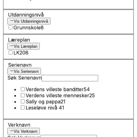
Utdanningsnivå
Vis Utdanningsnivå
Grunnskole
8
Læreplan
Vis Læreplan
LK20
8
Serienavn
Vis Serienavn
Søk Serienavn
Verdens villeste banditter
54
Verdens villeste mennesker
25
Sally og pappa
21
Leseløve nivå 4
1
Verknavn
Vis Verknavn