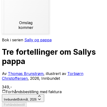
Omslag
kommer
Bok i serien
Sally og pappa
Tre fortellinger om Sallys
pappa
Av
Thomas Brunstrøm
, illustrert av
Torbjørn
Christoffersen
, 2026, Innbundet
349,-
Forhåndsbestilling med faktura
Innbundet
Bokmål, 2026
Forhåndsbestill