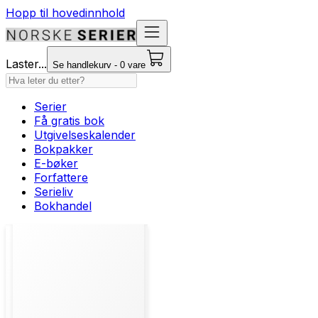
Hopp til hovedinnhold
Laster...
Se handlekurv - 0 vare
Serier
Få gratis bok
Utgivelseskalender
Bokpakker
E-bøker
Forfattere
Serieliv
Bokhandel