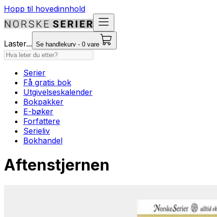
Hopp til hovedinnhold
Laster...
Se handlekurv - 0 vare
Serier
Få gratis bok
Utgivelseskalender
Bokpakker
E-bøker
Forfattere
Serieliv
Bokhandel
Aftenstjernen