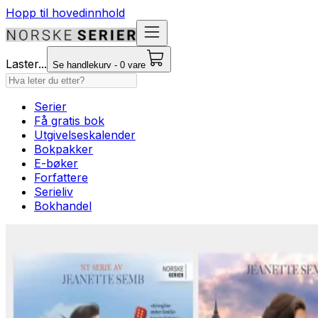
Hopp til hovedinnhold
Laster...
Se handlekurv - 0 vare
Serier
Få gratis bok
Utgivelseskalender
Bokpakker
E-bøker
Forfattere
Serieliv
Bokhandel