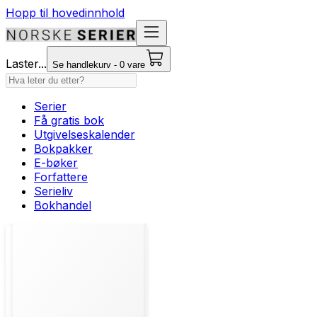
Hopp til hovedinnhold
Laster...
Se handlekurv - 0 vare
Serier
Få gratis bok
Utgivelseskalender
Bokpakker
E-bøker
Forfattere
Serieliv
Bokhandel