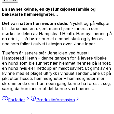
En savnet kvinne, en dysfunksjonell familie og
beksvarte hemmeligheter...
Det var natten hun nesten døde.
Nyskilt og på villspor
blir Jane med en ukjent mann hjem - innerst i den
mørkeste delen av Hampstead Heath. Han byr henne på
en drink, – så hører hun et dempet skrik og lyden av
noe som faller i gulvet i etasjen over. Jane løper.
Tjuefem år senere står Jane igjen ved huset i
Hampstead Heath – denne gangen for å levere tilbake
en hund som ble funnet nær hjemmet hennes på landet;
en hund hvis eier nettopp er meldt savnet. Et glimt av en
kvinne med et plaget uttrykk i vinduet sender Jane ut på
jakt etter husets hemmeligheter – hemmeligheter mer
skremmende enn hun noen gang kunne ha forestilt seg,
særlig da hun innser at det kunne vært henne …
Forfatter
Produktinformasjon