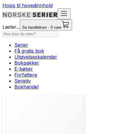
Hopp til hovedinnhold
Laster...
Se handlekurv - 0 vare
Serier
Få gratis bok
Utgivelseskalender
Bokpakker
E-bøker
Forfattere
Serieliv
Bokhandel