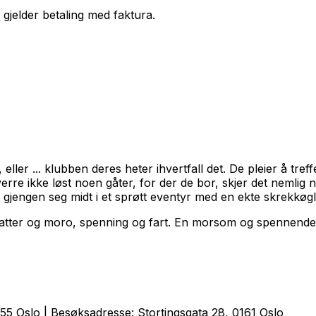
 gjelder betaling med faktura.
, eller ... klubben deres heter ihvertfall det. De pleier å tre
erre ikke løst noen gåter, for der de bor, skjer det nemlig 
jengen seg midt i et sprøtt eventyr med en ekte skrekkøgle, e
atter og moro, spenning og fart. En morsom og spennende s
5 Oslo | Besøksadresse: Stortingsgata 28, 0161 Oslo