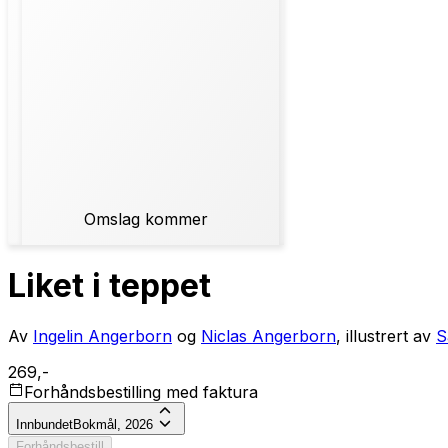
Omslag kommer
Liket i teppet
Av
Ingelin Angerborn
og
Niclas Angerborn
, illustrert av
S
269,-
Forhåndsbestilling med faktura
Innbundet
Bokmål, 2026
Forhåndsbestill