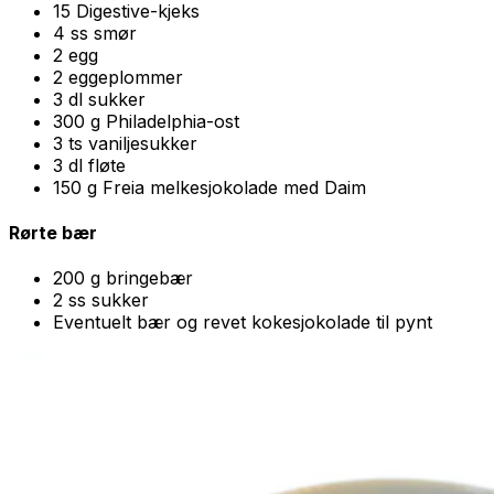
15 Digestive-kjeks
4 ss smør
2 egg
2 eggeplommer
3 dl sukker
300 g Philadelphia-ost
3 ts vaniljesukker
3 dl fløte
150 g Freia melkesjokolade med Daim
Rørte bær
200 g bringebær
2 ss sukker
Eventuelt bær og revet kokesjokolade til pynt