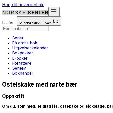
Hopp til hovedinnhold
Laster...
Se handlekurv - 0 vare
Serier
Få gratis bok
Utgivelseskalender
Bokpakker
E-bøker
Forfattere
Serieliv
Bokhandel
Osteiskake med rørte bær
Oppskrift
Om du, som meg, er glad i is, ostekake og sjokolade, ka