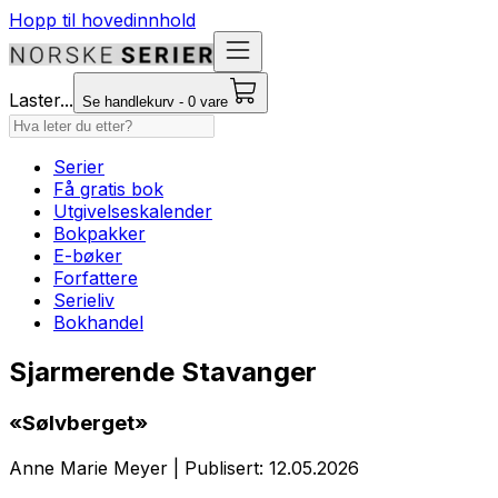
Hopp til hovedinnhold
Laster...
Se handlekurv - 0 vare
Serier
Få gratis bok
Utgivelseskalender
Bokpakker
E-bøker
Forfattere
Serieliv
Bokhandel
Sjarmerende Stavanger
«Sølvberget»
Anne Marie Meyer
|
Publisert: 12.05.2026