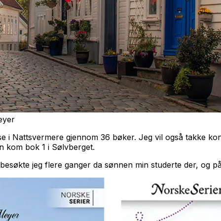
eyer
se i
Nattsvermere
gjennom 36 bøker. Jeg vil også takke kons
ien kom bok 1 i
Sølvberget
.
besøkte jeg flere ganger da sønnen min studerte der, og på 