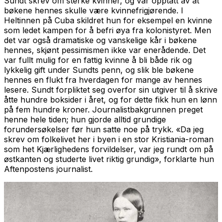
Sundt skrev om sterke kvinner, og var opptatt av at
bøkene hennes skulle være kvinnefrigjørende. I
Heltinnen på Cuba
skildret hun for eksempel en kvinne
som ledet kampen for å befri øya fra kolonistyret. Men
det var også dramatiske og vanskelige kår i bøkene
hennes, skjønt pessimismen ikke var enerådende. Det
var fullt mulig for en fattig kvinne å bli både rik og
lykkelig gift under Sundts penn, og slik ble bøkene
hennes en flukt fra hverdagen for mange av hennes
lesere. Sundt forpliktet seg overfor sin utgiver til å skrive
åtte hundre boksider i året, og for dette fikk hun en lønn
på fem hundre kroner. Journalistbakgrunnen preget
henne hele tiden; hun gjorde alltid grundige
forundersøkelser før hun satte noe på trykk. «Da jeg
skrev om folkelivet her i byen i en stor Kristiania-roman
som het
Kjærlighedens forvildelser
, var jeg rundt om på
østkanten og studerte livet riktig grundig», forklarte hun
Aftenpostens journalist.