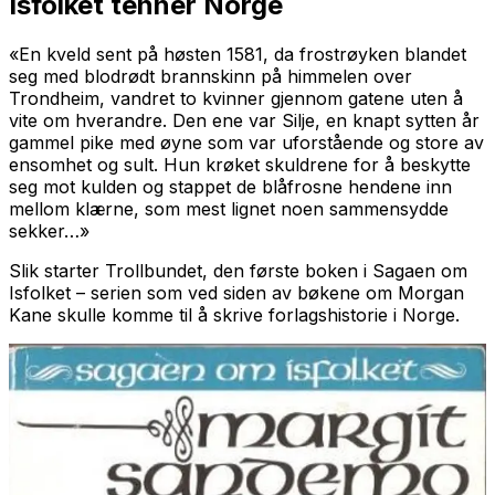
Isfolket tenner Norge
«En kveld sent på høsten 1581, da frostrøyken blandet
seg med blodrødt brannskinn på himmelen over
Trondheim, vandret to kvinner gjennom gatene uten å
vite om hverandre. Den ene var Silje, en knapt sytten år
gammel pike med øyne som var uforstående og store av
ensomhet og sult. Hun krøket skuldrene for å beskytte
seg mot kulden og stappet de blåfrosne hendene inn
mellom klærne, som mest lignet noen sammensydde
sekker…»
Slik starter
Trollbundet
, den første boken i
Sagaen om
Isfolket
– serien som ved siden av bøkene om Morgan
Kane skulle komme til å skrive forlagshistorie i Norge.