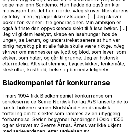
selge mer enn Sandemo. Hun hadde da også en klar
motivasjon bak det hun gjorde. «Jeg skriver litteraturens
syltetøy, men jeg lager ikke søtsuppe. […] Jeg skriver
bøker for kvinner i tre generasjoner. Min ambisjon er
også å friste den oppvoksende slekt til å lese bøker. […]
Jeg vil gi dem leselyst, skape en lesehunger hos de
unge», sa Lerum, og understreket senere at hun var
pinlig nøyaktig på at alle fakta skulle være riktige. «Jeg
skriver om mennesker av kjøtt og blod, som lever, som
elsker, som hater, og går til grunne. Jeg er historisk
etterrettelig. Alt skal stemme, byggeskikker, tenkemåte,
kleskultur, kosthold, helse og barnedødelighet».
Bladkompaniet får konkurranse
I mars 1994 fikk Bladkompaniet konkurranse om
serieleserne da Semic Nordisk Forlag A/S lanserte de to
første bøkene i serien
Blodsbånd
– en dramatisk
fortelling om to slekter som rammes av en uhyggelig
forbannelse. Serien begynner handlingen i Oslo i 1556
og er skrevet av Sverre Årnes. Årnes var ikke ukjent
med serieverdenen, etter utgivelsen av