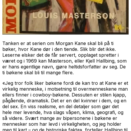
Tanken er at serien om Morgan Kane skal bli på ti
bøker, hvor Kane dør i den tiende. Slik blir det ikke.
Leserne elsker det de får servert, opplaget spretter i
været og i 1969 kan Masterson, eller Kjell Hallbing, som
er hans egentlige navn, gjøre heltidsforfatter av seg. De
ti bøkene skal bli til mange flere.
«Jeg tror folk liker bøkene fordi de kan tro at Kane er et
virkelig menneske, i motsetning til overmenneskene man
ellers finner i cowboy-bøkene. Dessuten er stilen kjapp,
pågående, dramatisk. Det er en del kvinner i dem, og en
del sex. En viss realisme, en del detaljer som gjør det
hele mer levende, hva slags våpen, klima, geografi, og
så videre. Svært mange av bipersonene i bøkene er
mennesker som har levd i virkeligheten, og jeg holder
meg til kart – og de historiske fakta», forteller Hallbing til