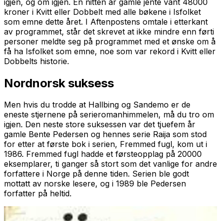
igjen, og om igjen. En nitten år gamle jente vant 48000
kroner i Kvitt eller Dobbelt med alle bøkene i Isfolket
som emne dette året. I Aftenpostens omtale i etterkant
av programmet, står det skrevet at ikke mindre enn førti
personer meldte seg på programmet med et ønske om å
få ha Isfolket som emne, noe som var rekord i Kvitt eller
Dobbelts historie.
Nordnorsk suksess
Men hvis du trodde at Hallbing og Sandemo er de
eneste stjernene på serieromanhimmelen, må du tro om
igjen. Den neste store suksessen var det tjuefem år
gamle Bente Pedersen og hennes serie
Raija
som stod
for etter at første bok i serien,
Fremmed fugl
, kom ut i
1986.
Fremmed fugl
hadde et førsteopplag på 20000
eksemplarer, ti ganger så stort som det vanlige for andre
forfattere i Norge på denne tiden. Serien ble godt
mottatt av norske lesere, og i 1989 ble Pedersen
forfatter på heltid.