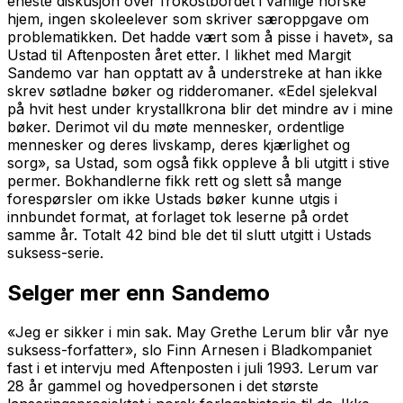
eneste diskusjon over frokostbordet i vanlige norske
hjem, ingen skoleelever som skriver særoppgave om
problematikken. Det hadde vært som å pisse i havet», sa
Ustad til Aftenposten året etter. I likhet med Margit
Sandemo var han opptatt av å understreke at han ikke
skrev søtladne bøker og ridderomaner. «Edel sjelekval
på hvit hest under krystallkrona blir det mindre av i mine
bøker. Derimot vil du møte mennesker, ordentlige
mennesker og deres livskamp, deres kjærlighet og
sorg», sa Ustad, som også fikk oppleve å bli utgitt i stive
permer. Bokhandlerne fikk rett og slett så mange
forespørsler om ikke Ustads bøker kunne utgis i
innbundet format, at forlaget tok leserne på ordet
samme år. Totalt 42 bind ble det til slutt utgitt i Ustads
suksess-serie.
Selger mer enn Sandemo
«Jeg er sikker i min sak. May Grethe Lerum blir vår nye
suksess-forfatter», slo Finn Arnesen i Bladkompaniet
fast i et intervju med Aftenposten i juli 1993. Lerum var
28 år gammel og hovedpersonen i det største