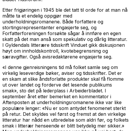
Etter frigjøringen i 1945 ble det tatt til orde for at man nå
måtte ta et endelig oppgjør med
underholdningsromanene. Både forfattere og
stortingsrepresentanter engasjerte seg, og
Forfatterforeningen forsøkte sågar å innføre en egen
skatt på det man anså som spekulativ og dårlig litteratur.
I Gyldendals litterære tidsskrift
Vinduet
gikk diskusjonen
høyt om innholdskontroll, kvotebegrensning og
særavgifter. Også avisredaktørene engasjerte seg.
«I denne gjenreisningens tid må folket samle seg om
virkelig leseverdige bøker, aviser og tidsskrifter. Det er
en skam at slike åndsforlatte produkter skal få flomme
ut over landet og forderve det lesende publikums
smak», sto det på lederplass i Arbeiderbladet. I
september året etter bemerket en kommentator i
Aftenposten at underholdningsromanene ikke var like
populære lenger: «Nu er som antydet fenomenet sterkt
på retur. Det skyldes vel først og fremst at den virkelige
litteratur har nådd en utbredelse som aldri før, og folkets
smak i litterær henseende er blitt betydelig mer sikker.»