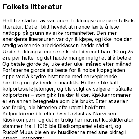
Folkets litteratur
Helt fra starten av var underholdningsromanene folkets
litteratur. Det er blitt hevdet at mange lærte å lese
nettopp på grunn av slike romanhefter. Den mer
anerkjente litteraturen var dyr å kjøpe, og ikke noe den
stadig voksende arbeiderklassen hadde råd til.
Underholdningsromanene kostet derimot bare 10 og 25
øre per hefte, og det hadde mange mulighet til å betale.
Og betale gjorde de, uke etter uke, måned etter måned.
Forfatterne gjorde sitt beste for å holde kjøpegleden
oppe ved å krydre historiene med nervepirrende
handling og glødende romantikk. Heftene ble kalt
kolportasjeføljetonger
, og ble solgt av selgere – såkalte
kolportører – som gikk fra dør til dør. Kjøkkenromaner
er en annen betegnelse som ble brukt. Etter at serien
var ferdig, ble historien ofte utgitt i bokform.
Kolportørene ble etter hvert avløst av Narvesen
Kioskkompani, og det er trolig her navnet kiosklitteratur
stammer fra. I 1915 ble Bladkompaniet etablert, og
Rudolf Muus ble en av husdikterne med sine bidrag i
bladet
Tidsfordriv
.