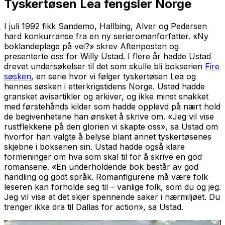
Tyskertøsen Lea fengsler Norge
I juli 1992 fikk Sandemo, Hallbing, Alver og Pedersen
hard konkurranse fra en ny serieromanforfatter. «Ny
boklandeplage på vei?» skrev Aftenposten og
presenterte oss for Willy Ustad. I flere år hadde Ustad
drevet undersøkelser til det som skulle bli bokserien
Fire
søsken
, en serie hvor vi følger tyskertøsen Lea og
hennes søsken i etterkrigstidens Norge. Ustad hadde
gransket avisartikler og arkiver, og ikke minst snakket
med førstehånds kilder som hadde opplevd på nært hold
de begivenhetene han ønsket å skrive om. «Jeg vil vise
rustflekkene på den glorien vi skapte oss», sa Ustad om
hvorfor han valgte å belyse blant annet tyskertøsenes
skjebne i bokserien sin. Ustad hadde også klare
formeninger om hva som skal til for å skrive en god
romanserie. «En underholdende bok består av god
handling og godt språk. Romanfigurene må være folk
leseren kan forholde seg til – vanlige folk, som du og jeg.
Jeg vil vise at det skjer spennende saker i nærmiljøet. Du
trenger ikke dra til Dallas for action», sa Ustad.