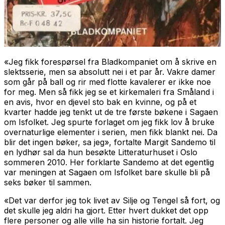
«Jeg fikk forespørsel fra Bladkompaniet om å skrive en
slektsserie, men sa absolutt nei i et par år. Vakre damer
som går på ball og rir med flotte kavalerer er ikke noe
for meg. Men så fikk jeg se et kirkemaleri fra Småland i
en avis, hvor en djevel sto bak en kvinne, og på et
kvarter hadde jeg tenkt ut de tre første bøkene i
Sagaen
om Isfolket
. Jeg spurte forlaget om jeg fikk lov å bruke
overnaturlige elementer i serien, men fikk blankt nei. Da
blir det ingen bøker, sa jeg», fortalte Margit Sandemo til
en lydhør sal da hun besøkte Litteraturhuset i Oslo
sommeren 2010. Her forklarte Sandemo at det egentlig
var meningen at Sagaen om Isfolket bare skulle bli på
seks bøker til sammen.
«Det var derfor jeg tok livet av Silje og Tengel så fort, og
det skulle jeg aldri ha gjort. Etter hvert dukket det opp
flere personer og alle ville ha sin historie fortalt. Jeg