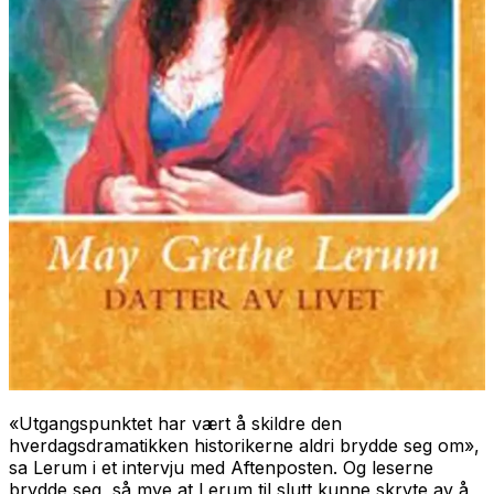
«Utgangspunktet har vært å skildre den
hverdagsdramatikken historikerne aldri brydde seg om»,
sa Lerum i et intervju med Aftenposten. Og leserne
brydde seg, så mye at Lerum til slutt kunne skryte av å