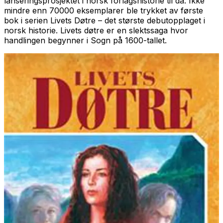
lanseringsprosjektet i norsk forlagshistorie til da. Ikke
mindre enn 70000 eksemplarer ble trykket av første
bok i serien
Livets Døtre
– det største debutopplaget i
norsk historie.
Livets døtre
er en slektssaga hvor
handlingen begynner i Sogn på 1600-tallet.