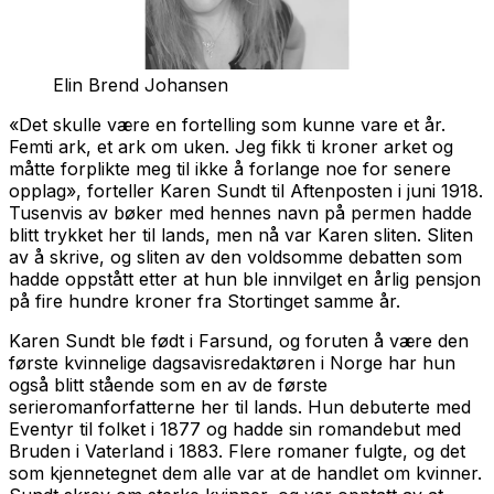
Elin Brend Johansen
«Det skulle være en fortelling som kunne vare et år.
Femti ark, et ark om uken. Jeg fikk ti kroner arket og
måtte forplikte meg til ikke å forlange noe for senere
opplag», forteller Karen Sundt til Aftenposten i juni 1918.
Tusenvis av bøker med hennes navn på permen hadde
blitt trykket her til lands, men nå var Karen sliten. Sliten
av å skrive, og sliten av den voldsomme debatten som
hadde oppstått etter at hun ble innvilget en årlig pensjon
på fire hundre kroner fra Stortinget samme år.
Karen Sundt ble født i Farsund, og foruten å være den
første kvinnelige dagsavisredaktøren i Norge har hun
også blitt stående som en av de første
serieromanforfatterne her til lands. Hun debuterte med
Eventyr til folket
i 1877 og hadde sin romandebut med
Bruden i Vaterland
i 1883. Flere romaner fulgte, og det
som kjennetegnet dem alle var at de handlet om kvinner.