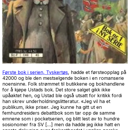
Første bok i serien,
Tyskertøs
, hadde et førsteopplag på
42000 og ble den mestselgende boken i en romanserie
noensinne. Folk strømmet til butikkene og bokhandlene
for å kjøpe Ustads bok. Det store salget gikk ikke
upåaktet hen, og Ustad ble også utsatt for kritikk fordi
han skrev underholdningslitteratur. «Jeg vil ha et
publikum, ikke priser. Jeg kunne ha gitt ut en
femhundresiders debattbok som tar opp de samme
emnene som i pocketserien, og blitt lest av to hundre
sosionomer fra SV […] men da hadde jeg ikke hatt en