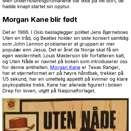
Men underholdningsromanene var ikke på vei bort, de
hadde knapt startet sin opptur.
Morgan Kane blir født
Det er 1966. I Oslo beslaglegger politiet Jens Bjørneboes
Uten en tråd
, og Beatles holder sin siste konsert samtidig
som John Lennon proklamerer at gruppen er mer
populær enn Jesus. Det er året da Norge skal få sin
egen westernhelt. Louis Masterson blir forfatteren kalt,
og
Uten Nåde
er navnet på boken som introduserer oss
for denne antihelten.
Morgan Kane
er
Texas Ranger
,
har et stjerneformet arr på høyre håndbak, trekker på
1/5 sekund, har en umettelig appetitt på kvinner og klare
psykopatiske trekk. Kane har allerede figurert i boken
Drep for loven
, utgitt på Nasjonalforlaget.