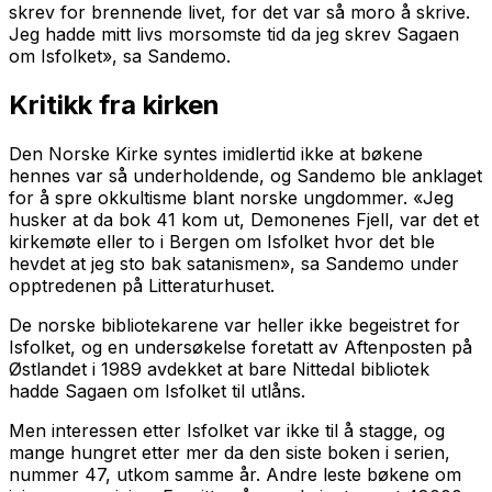
skrev for brennende livet, for det var så moro å skrive.
Jeg hadde mitt livs morsomste tid da jeg skrev
Sagaen
om Isfolket
», sa Sandemo.
Kritikk fra kirken
Den Norske Kirke syntes imidlertid ikke at bøkene
hennes var så underholdende, og Sandemo ble anklaget
for å spre okkultisme blant norske ungdommer. «Jeg
husker at da bok 41 kom ut,
Demonenes Fjell
, var det et
kirkemøte eller to i Bergen om Isfolket hvor det ble
hevdet at jeg sto bak satanismen», sa Sandemo under
opptredenen på Litteraturhuset.
De norske bibliotekarene var heller ikke begeistret for
Isfolket, og en undersøkelse foretatt av Aftenposten på
Østlandet i 1989 avdekket at bare Nittedal bibliotek
hadde
Sagaen om Isfolket
til utlåns.
Men interessen etter Isfolket var ikke til å stagge, og
mange hungret etter mer da den siste boken i serien,
nummer 47, utkom samme år. Andre leste bøkene om